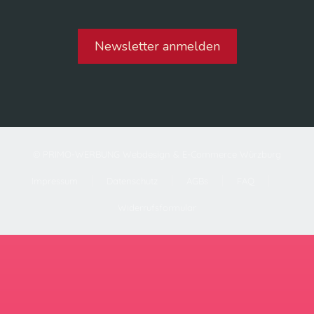
Newsletter anmelden
© PRIMO-WERBUNG Webdesign & E-Commerce Würzburg
Impressum
Datenschutz
AGBs
FAQ
Widerrufsformular