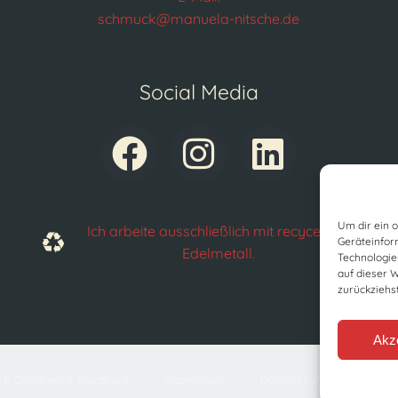
schmuck@manuela-nitsche.de
Social Media
Um dir ein 
Ich arbeite ausschließlich mit recyceltem
Geräteinfor
Edelmetall.
Technologie
auf dieser 
zurückziehs
Akz
 E-Commerce Würzburg
Impressum
Datenschutz
AGBs