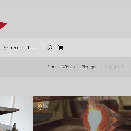
e-Schaufenster
Start
Wissen
Blog grid
Blog grid 5
Sie befinden sich hier: