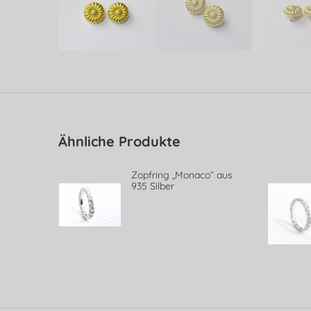
Ähnliche Produkte
 585 mit
Zopfring „Monaco“ aus
l
935 Silber