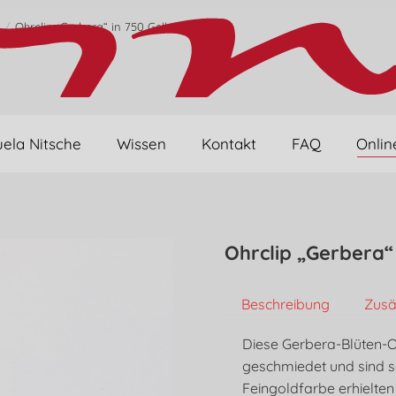
Ohrclip „Gerbera“ in 750 Gelbgold
sich hier:
ela Nitsche
Wissen
Kontakt
FAQ
Onlin
Ohrclip „Gerbera“
Beschreibung
Zusä
Diese Gerbera-Blüten-
geschmiedet und sind s
Feingoldfarbe erhielten