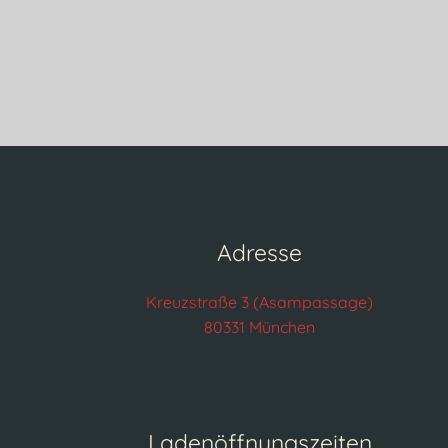
Adresse
Kreuzstraße 3 (Asampassage)
80331 München
Ladenöffnungszeiten