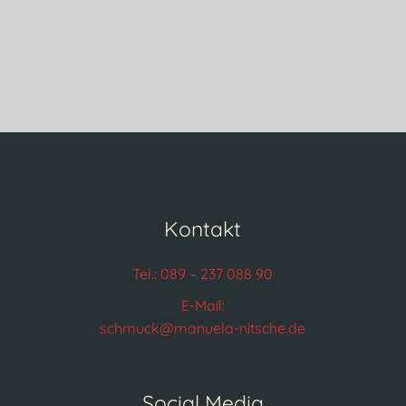
Kontakt
Tel.: 089 – 237 088 90
E-Mail:
schmuck@manuela-nitsche.de
Social Media