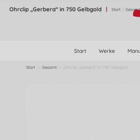
Ohrclip „Gerbera“ in 750 Gelbgold
Start
Gesamt
Sie befinden 
Start
Werke
Manu
Start
Gesamt
Ohrclip „Gerbera“ in 750 Gelbgold
Sie befinden sich hier: