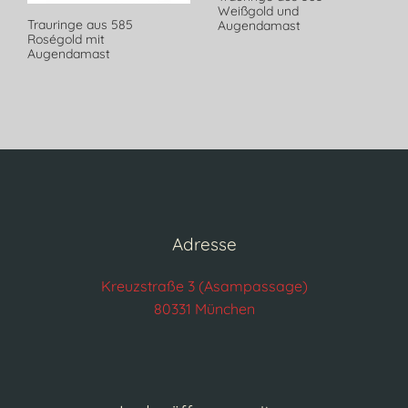
Weißgold und
Trauringe aus 585
Augendamast
Roségold mit
Augendamast
Adresse
Kreuzstraße 3 (Asampassage)
80331 München