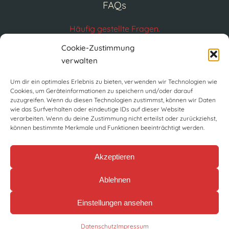
FAQs
Häufig gestellte Fragen.
FAQs
Cookie-Zustimmung
verwalten
Um dir ein optimales Erlebnis zu bieten, verwenden wir Technologien wie
Cookies, um Geräteinformationen zu speichern und/oder darauf
zuzugreifen. Wenn du diesen Technologien zustimmst, können wir Daten
wie das Surfverhalten oder eindeutige IDs auf dieser Website
verarbeiten. Wenn du deine Zustimmung nicht erteilst oder zurückziehst,
können bestimmte Merkmale und Funktionen beeinträchtigt werden.
Akzeptieren
Ablehnen
Einstellungen ansehen
© PRIMO-WERBUNG Webdesign & E-Commerce Würzburg
Impressum
Datenschutz
AGBs
FAQ
Datenschutz
Impressum