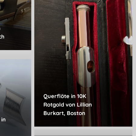
n
ch
Querflöte in 10K
Rotgold von Lillian
Burkart, Boston
in