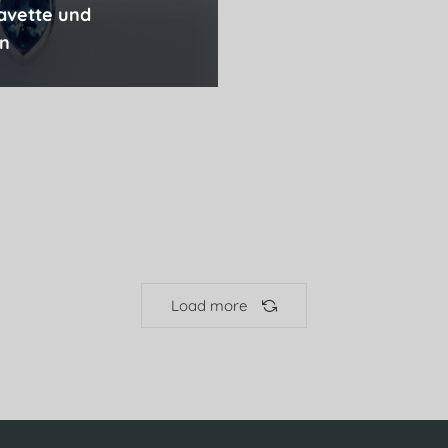
avette und
en
Load more