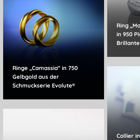
Ring „Ma
in 950 P
Brillant
Ringe „Camassia“ in 750
Gelbgold aus der
Schmuckserie Evolute®
Collier i