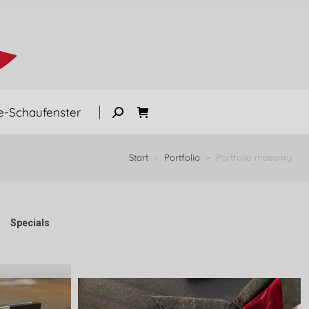
e-Schaufenster
Start
Portfolio
Portfolio masonry
Sie befinden sich hier:
Specials