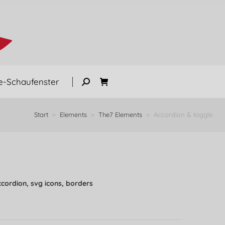
e-Schaufenster
Start
Elements
The7 Elements
Accordion & toggle
Sie befinden sich hier:
cordion, svg icons, borders