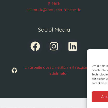
E-Mail:
schmuck@manuela-nitsche.de
Social Media
Um dir ein 
Ich arbeite ausschließlich mit recyceltem
Geräteinfor
Edelmetall.
Technologie
auf dieser 
zurückziehs
Akz
 E-Commerce Würzburg
Impressum
Datenschutz
AGBs