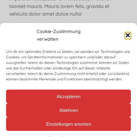
laoreet mauris. Mauris lorem felis, gravida et
vehicula dolor amet doloe nulla!
Cookie-Zustimmung
verwalten
24/7 Support
Um dir ein optimales Erlebnis zu bieten, verwenden wir Technologien wie
Lorem ipsum dolor sit amet, consectetur adipiscin
Cookies, um Geräteinformationen zu speichern und/oder darauf
zuzugreifen. Wenn du diesen Technologien zustimmst, können wir Daten
wie das Surfverhalten oder eindeutige IDs auf dieser Website
verarbeiten. Wenn du deine Zustimmung nicht erteilst oder zurückziehst,
können bestimmte Merkmale und Funktionen beeinträchtigt werden.
Modern approach
Elit tellus, luctus nec ullamcorper mattis, pulvinar
Akzeptieren
dapibus leo.
Ablehnen
Integrity
Einstellungen ansehen
Nec dolor - nulla ullamcorper mattis, pulvinar