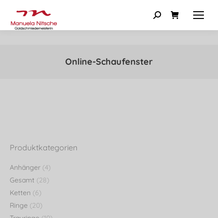
Online-Schaufenster
Produktkategorien
Anhänger
(4)
Gesamt
(28)
Ketten
(6)
Ringe
(20)