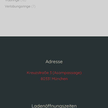
Trauringe
(10)
Verlobungsringe
(7)
Adresse
Kreuzstraße 3 (Asampassage)
80331 München
Ladenöffnungszeiten